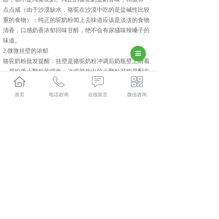
点点咸（由于沙漠缺水，骆驼在沙漠中吃的是盐碱性比较
重的食物）；纯正的驼奶粉闻上去味道应该是淡淡的食物
清香，口感奶香浓郁回味甘醇，绝不会有尿骚味辣嗓子的
味道。
2.微微挂壁的浓郁
骆驼奶粉批发提醒：挂壁是骆驼奶粉冲调后奶瓶壁上附着
一层粉质小颗粒的现象。这些被析出的小颗粒可能是配方
中未完全溶于水的蛋白质、脂肪或是其他营养物质。无添
加且蛋白质及营养含量高的好骆驼奶粉，在冲调完成倒入
首页
电话咨询
在线留言
微信咨询
奶瓶后，不会迅速溶解，而是缓缓沉入瓶底，如果冲调水
温过高或过低，骆驼奶粉中的蛋白质、脂肪或是其他营养
物质就会出现溶解不充分的挂壁现象。一方面说明骆驼奶
粉中没有添加速溶剂或消泡剂且富含营养物质，另一方面
也说明奶质醇厚，这比一万倍的浓郁奶香味更有说服力。
广州驮中驼哪家好？广州骆驼奶粉加盟报价是多少？广州
骆驼奶粉厂家质量怎么样？新疆驮中驼生物科技有限公司
专业承接广州驮中驼,广州骆驼奶粉加盟,广州骆驼奶粉厂
家,广州骆驼奶粉批发,,电话:400-118-8195
相关标签：
骆驼奶粉批发
,